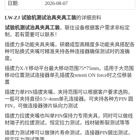
日期:
2026-08-07
LW-ZJ 试验机测试治具夹具工装
的详细资料
试验机测试治具夹具工装
，联往设备根据客户需求非标定
制，若有需要可以联系！
插拔力多功能夹具夹嘴，研磨成型高精度多功能夹具搭配各
种可贴换式夹嘴可精准夹持各种连接器确保测试时的准确
度。
插拔力X-Y移动平台最大移动范围75*75mm，适用于大范围
移动位置测试连接器单孔插拔及retenti ON force时之位移装
置
插拔力单PIN插拔夹嘴，夹持范围可以根据客户要求选购，
一般可夹持直径0.5~4mm单孔连接器。可夹持各种方PIN 圆
PIN，可做连接器弹片纵向力测试
插拔力拉拔夹嘴也叫单PIN保持力专用夹具，同时可以做线
材端子的拉拔测试，恒定拉力测试，线材破断裂测试等等
插拔力测试棒可以做弹片寿命测试，连接器PIN腿出测试，
恒定压力测试等等